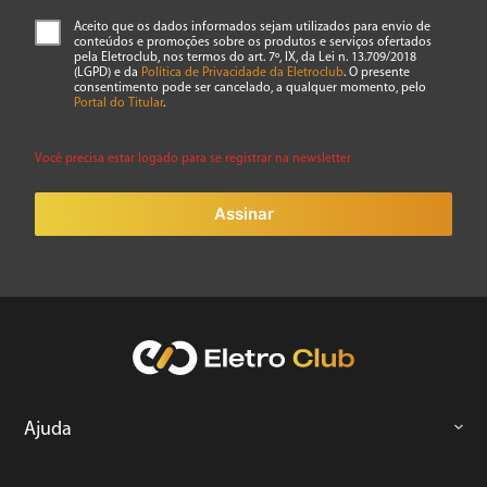
Aceito que os dados informados sejam utilizados para envio de
conteúdos e promoções sobre os produtos e serviços ofertados
pela Eletroclub, nos termos do art. 7º, IX, da Lei n. 13.709/2018
(LGPD) e da
Política de Privacidade da Eletroclub
. O presente
consentimento pode ser cancelado, a qualquer momento, pelo
ENVIAR AVALIAÇÃO
Portal do Titular
.
Você precisa estar logado para se registrar na newsletter
Assinar
Ajuda