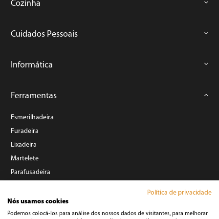
Cozinha
Cuidados Pessoais
Informática
Ferramentas
Esmerilhadeira
Furadeira
Lixadeira
Martelete
Parafusadeira
Politriz
Política de privacidade
Serra
Nós usamos cookies
Soprador Térmico
Podemos colocá-los para análise dos nossos dados de visitantes, para melhorar