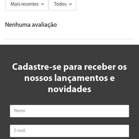
Mais recentes
Todos
Adicionar avaliação
Nenhuma avaliação
Título
Avalie o produto de 1 a 5 estrelas
★
★
★
★
★
Cadastre-se para receber os
Seu nome
nossos lançamentos e
novidades
Endereço de email
Escreva uma avaliação