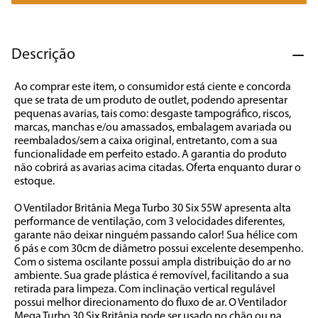
7
º
caixa som
8
º
liquidificador
Descrição
9
º
forno
Ao comprar este item, o consumidor está ciente e concorda 
10
º
ventilador
que se trata de um produto de outlet, podendo apresentar 
pequenas avarias, tais como: desgaste tampográfico, riscos, 
marcas, manchas e/ou amassados, embalagem avariada ou 
reembalados/sem a caixa original, entretanto, com a sua 
funcionalidade em perfeito estado. A garantia do produto 
não cobrirá as avarias acima citadas. Oferta enquanto durar o 
estoque.

O Ventilador Britânia Mega Turbo 30 Six 55W apresenta alta 
performance de ventilação, com 3 velocidades diferentes, 
garante não deixar ninguém passando calor! Sua hélice com 
6 pás e com 30cm de diâmetro possui excelente desempenho. 
Com o sistema oscilante possui ampla distribuição do ar no 
ambiente. Sua grade plástica é removível, facilitando a sua 
retirada para limpeza. Com inclinação vertical regulável 
possui melhor direcionamento do fluxo de ar. O Ventilador 
Mega Turbo 30 Six Britânia pode ser usado no chão ou na 