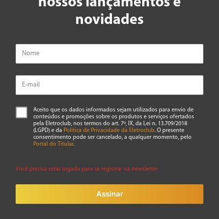
nossos lançamentos e
★
★
★
★
★
novidades
Seu nome
Endereço de email
Escreva uma avaliação
Aceito que os dados informados sejam utilizados para envio de
conteúdos e promoções sobre os produtos e serviços ofertados
pela Eletroclub, nos termos do art. 7º, IX, da Lei n. 13.709/2018
(LGPD) e da
Política de Privacidade da Eletroclub
. O presente
consentimento pode ser cancelado, a qualquer momento, pelo
Portal do Titular
.
Você precisa estar logado para se registrar na newsletter
ENVIAR AVALIAÇÃO
Assinar