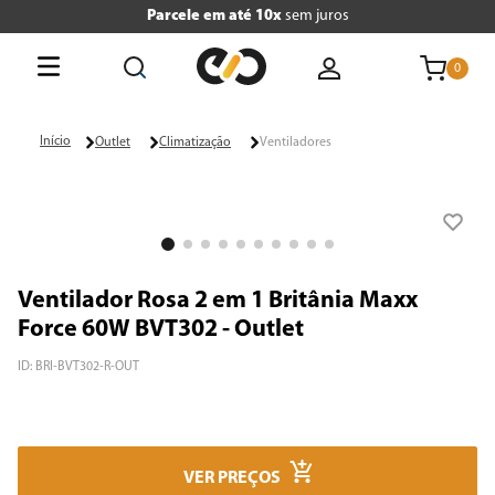
Parcele em até 10x
sem juros
0
O que está buscando hoje?
Outlet
Climatização
Ventiladores
Termos mais buscados
1
º
tv
2
º
geladeira
Ventilador Rosa 2 em 1 Britânia Maxx
3
º
air fryer
Force 60W BVT302 - Outlet
4
º
microondas
ID
:
BRI-BVT302-R-OUT
5
º
panificadora
6
º
caixa som
VER PREÇOS