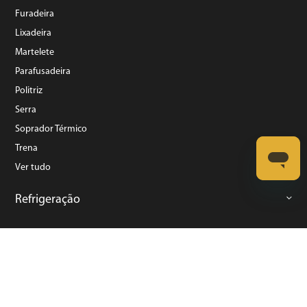
Furadeira
Lixadeira
Martelete
Parafusadeira
Politriz
Serra
Soprador Térmico
Trena
Ver tudo
Refrigeração
©️ Copyright 2023 BRITÂNIA ELETRODOMÉSTICOS S.A. - Todos Direitos Reservados.
Rua Dona Francisca, N° 12.340 - Pirabeiraba - CEP: 89239-270 Joinville – SC - CNPJ:
07.019.308/0014-42