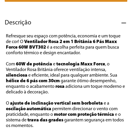
7
º
liquidificador
8
º
cafeteira
Descrição
9
º
forno
Refresque seu espaço com potência, economia e um toque 
10
º
ventilador
de cor! O 
Ventilador Rosa 2 em 1 Britânia 6 Pás Maxx 
Force 60W BVT302
 é a escolha perfeita para quem busca 
conforto térmico e design encantador.
Com 
60W de potência
 e 
tecnologia Maxx
Force
, o 
Ventilador Rosa Britânia oferece ventilação intensa, 
silenciosa 
e eficiente, ideal para qualquer ambiente. Sua 
hélice de 6 pás com 30cm
 garante ótimo desempenho, 
enquanto o acabamento 
rosa 
adiciona um toque moderno e 
delicado à decoração.
O 
ajuste de inclinação vertical sem
borboleta 
e a 
oscilação automática 
permitem direcionar o vento com 
praticidade, enquanto o 
motor
com proteção térmica 
e o 
sistema de 
trava das grades
 garantem segurança em todos 
os momentos.