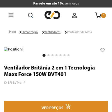
Parcele em até 10x
sem juros
0
O que está buscando hoje?
Climatização
Ventiladores
Ventilador de Mesa
Termos mais buscados
1
º
tv
2
º
air fryer
Ventilador Britânia 2 em 1 Tecnologia
3
º
geladeira
Maxx Force 150W BVT401
4
º
microondas
ID
:
BRI-BVT401-P
5
º
panificadora
6
º
cafeteira
VER PREÇOS