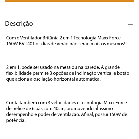
7
º
caixa som
8
º
liquidificador
Descrição
9
º
forno
Com o Ventilador Britânia 2 em 1 Tecnologia Maxx Force 
10
º
ventilador
150W BVT401 os dias de verão não serão mais os mesmos! 

2 em 1, pode ser usado na mesa ou na parede. A grande 
flexibilidade permite 3 opções de inclinação vertical e botão 
que aciona a oscilação horizontal automática. 

Conta também com 3 velocidades e tecnologia Maxx Force 
de hélice de 6 pás com 40cm, promovendo altíssimo 
desempenho e poder de ventilação. Afinal, possui 150W de 
potência. 
