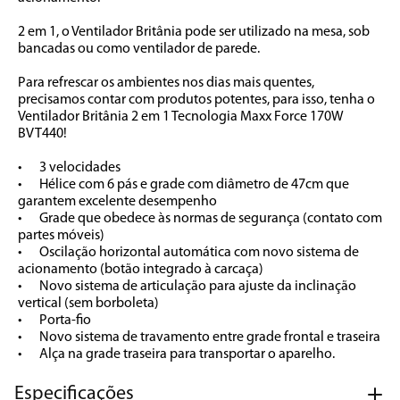
2 em 1, o Ventilador Britânia pode ser utilizado na mesa, sob 
bancadas ou como ventilador de parede. 

Para refrescar os ambientes nos dias mais quentes, 
precisamos contar com produtos potentes, para isso, tenha o 
Ventilador Britânia 2 em 1 Tecnologia Maxx Force 170W 
BVT440!

•	3 velocidades

•	Hélice com 6 pás e grade com diâmetro de 47cm que 
garantem excelente desempenho

•	Grade que obedece às normas de segurança (contato com 
partes móveis)

•	Oscilação horizontal automática com novo sistema de 
acionamento (botão integrado à carcaça)

•	Novo sistema de articulação para ajuste da inclinação 
vertical (sem borboleta)

•	Porta-fio

•	Novo sistema de travamento entre grade frontal e traseira

•	Alça na grade traseira para transportar o aparelho.
Especificações