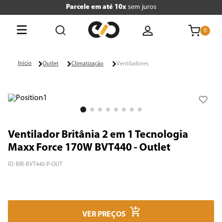
Parcele em até 10x
sem juros
0
O que está buscando hoje?
Outlet
Climatização
Ventiladores
Termos mais buscados
1
º
tv
2
º
air fryer
Ventilador Britânia 2 em 1 Tecnologia
3
º
geladeira
Maxx Force 170W BVT440 - Outlet
4
º
microondas
ID
:
BRI-BVT440-P-OUT
5
º
panificadora
6
º
cafeteira
VER PREÇOS