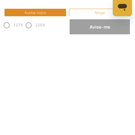
Informática
Aceitar todos
Negar
Ferramentas
Não, ajustar
127V
220V
Avise-me
Esmerilhadeira
Furadeira
Lixadeira
Martelete
Parafusadeira
Politriz
Serra
Soprador Térmico
Trena
Ver tudo
Refrigeração