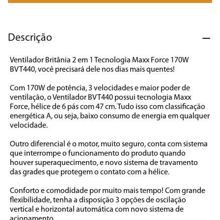
7
º
caixa som
8
º
liquidificador
Descrição
9
º
forno
Ventilador Britânia 2 em 1 Tecnologia Maxx Force 170W 
10
º
ventilador
BVT440, você precisará dele nos dias mais quentes!

Com 170W de potência, 3 velocidades e maior poder de 
ventilação, o Ventilador BVT440 possui tecnologia Maxx 
Force, hélice de 6 pás com 47 cm. Tudo isso com classificação 
energética A, ou seja, baixo consumo de energia em qualquer 
velocidade.

Outro diferencial é o motor, muito seguro, conta com sistema 
que interrompe o funcionamento do produto quando 
houver superaquecimento, e novo sistema de travamento 
das grades que protegem o contato com a hélice.

Conforto e comodidade por muito mais tempo! Com grande 
flexibilidade, tenha a disposição 3 opções de oscilação 
vertical e horizontal automática com novo sistema de 
acionamento.
