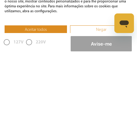
o nosso site, mostrar conteúdos personalizados e para lhe proporcionar uma
óptima experiência no site. Para mais informações sobre os cookies que
utilizamos, abra as configurações.
Loja Segura
Aceitar todos
Negar
Áudio e Vídeo
Não, ajustar
127V
220V
Avise-me
Casa
Climatização
Cozinha
Cuidados Pessoais
Informática