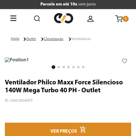
Parcele em até 10x
sem juros
0
O que está buscando hoje?
Outlet
Climatização
Ventiladores
Termos mais buscados
1
º
tv
2
º
geladeira
Ventilador Philco Maxx Force Silencioso
3
º
air fryer
140W Mega Turbo 40 PH - Outlet
4
º
microondas
ID
:
103012054OUT
5
º
liquidificador
6
º
caixa som
VER PREÇOS