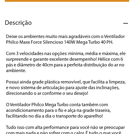
7
º
cafeteira
8
º
panificadora
Descrição
9
º
forno
Deixe os ambientes muito mais agradáveis com o Ventilador 
10
º
ventilador
Philco Maxx Force Silencioso 140W Mega Turbo 40 PH.

Com 3 velocidades nas opções: mínima, média e máxima, ele 
surpreende e garante excelente desempenho! Hélice com 6 
pás e diâmetro de 40cm para a perfeita distribuição do ar no 
ambiente.

Possui ainda grade plástica removível, que facilita a limpeza, 
e novo sistema de articulação para ajuste das inclinações, 
direcionando o ar conforme o seu desejo! 

O Ventilador Philco Mega Turbo conta também com 
acondicionamento para o fio e alça na grade traseira, 
facilitando no dia a dia o transporte do aparelho! 

Tudo isso com alta performance para você não se preocupar 
com mais nada e não sofrer com o calor. É tudo o que você 