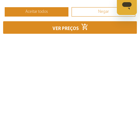
Cuidados Pessoais
Aceitar todos
Negar
Não, ajustar
Informática
VER PREÇOS
Ferramentas
Esmerilhadeira
Furadeira
Lixadeira
Martelete
Parafusadeira
Politriz
Serra
Soprador Térmico
Trena
Ver tudo