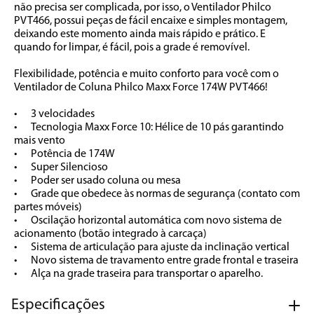
não precisa ser complicada, por isso, o Ventilador Philco 
PVT466, possui peças de fácil encaixe e simples montagem, 
deixando este momento ainda mais rápido e prático. E 
quando for limpar, é fácil, pois a grade é removível. 

Flexibilidade, potência e muito conforto para você com o 
Ventilador de Coluna Philco Maxx Force 174W PVT466! 

•	3 velocidades

•	Tecnologia Maxx Force 10: Hélice de 10 pás garantindo 
mais vento

•	Potência de 174W

•	Super Silencioso

•	Poder ser usado coluna ou mesa

•	Grade que obedece às normas de segurança (contato com 
partes móveis)

•	Oscilação horizontal automática com novo sistema de 
acionamento (botão integrado à carcaça)

•	Sistema de articulação para ajuste da inclinação vertical 

•	Novo sistema de travamento entre grade frontal e traseira

•	Alça na grade traseira para transportar o aparelho.
Especificações