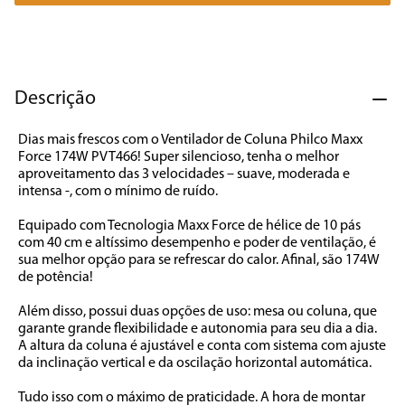
7
º
cafeteira
8
º
panificadora
9
º
forno
Descrição
10
º
ventilador
Dias mais frescos com o Ventilador de Coluna Philco Maxx 
Force 174W PVT466! Super silencioso, tenha o melhor 
aproveitamento das 3 velocidades – suave, moderada e 
intensa -, com o mínimo de ruído. 

Equipado com Tecnologia Maxx Force de hélice de 10 pás 
com 40 cm e altíssimo desempenho e poder de ventilação, é 
sua melhor opção para se refrescar do calor. Afinal, são 174W 
de potência!

Além disso, possui duas opções de uso: mesa ou coluna, que 
garante grande flexibilidade e autonomia para seu dia a dia. 
A altura da coluna é ajustável e conta com sistema com ajuste 
da inclinação vertical e da oscilação horizontal automática. 

Tudo isso com o máximo de praticidade. A hora de montar 