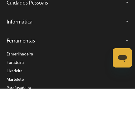
Cuidados Pessoais
Informática
Ferramentas
Esmerilhadeira
Furadeira
Lixadeira
Martelete
Parafusadeira
Politriz
Serra
Soprador Térmico
Trena
Ver tudo