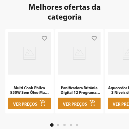
Melhores ofertas da
categoria
m
Multi Cook Philco
Panificadora Britânia
Aquecedor B
850W Sem Óleo Maxx
Digital 12 Programas
3 Níveis d
Clean
3L BPNE01
1500W 
VER PREÇOS
VER PREÇOS
VER PR