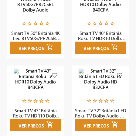
7
º
caixa som
8
º
liquidificador
☆
☆
☆
☆
☆
☆
☆
☆
☆
☆
9
º
forno
Smart TV 50” Britânia 4K
Smart TV 40" Britânia
10
º
ventilador
Led BTV50G7PR2CSBL
Roku TV HDR10 Dolby
Dolby Audio
Audio B40CRA
VER PREÇOS
VER PREÇOS
☆
☆
☆
☆
☆
☆
☆
☆
☆
☆
Smart TV 43" Britânia
Smart TV 32" Britânia LED
Roku TV HDR10 Dolby
Roku TV Dolby Audio HD
Audio B43CRA
B32CRA
VER PREÇOS
VER PREÇOS