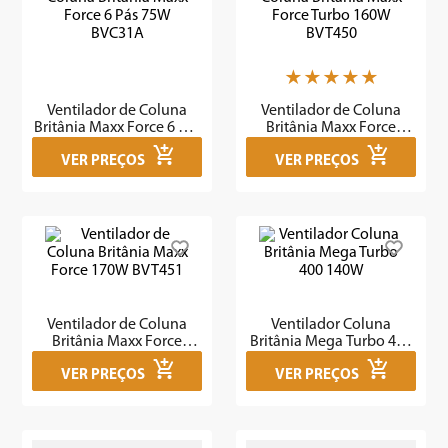
7
º
cafeteira
8
º
panificadora
★
★
★
★
★
9
º
forno
Ventilador de Coluna
Ventilador de Coluna
10
º
ventilador
Britânia Maxx Force 6 Pás
Britânia Maxx Force
75W BVC31A
Turbo 160W BVT450
VER PREÇOS
VER PREÇOS
Ventilador de Coluna
Ventilador Coluna
Britânia Maxx Force
Britânia Mega Turbo 400
170W BVT451
140W
VER PREÇOS
VER PREÇOS