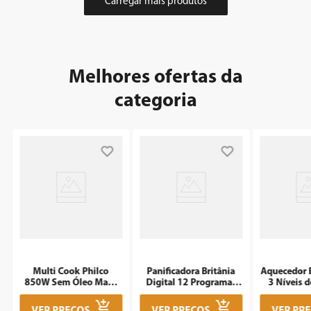
Melhores ofertas da
categoria
m
Multi Cook Philco
Panificadora Britânia
Aquecedor B
850W Sem Óleo Maxx
Digital 12 Programas
3 Níveis d
Clean
3L BPNE01
1500W 