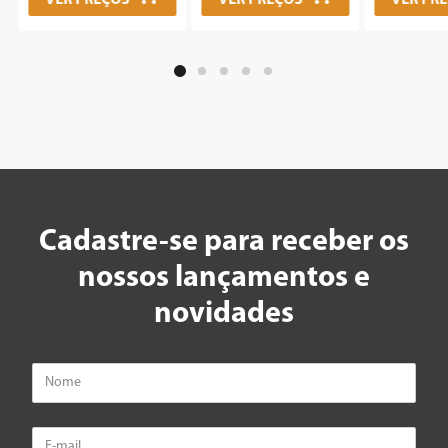
VER PREÇOS
VER PREÇOS
VER PR
Cadastre-se para receber os
nossos lançamentos e
novidades