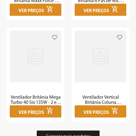
Britânia Maxx Force 6
Britânia 6 Pás de 40cm
175W BVC51A
160W BVC41A
VER PREÇOS
VER PREÇOS
Ventilador Britânia Mega
Ventilador Vertical
Turbo 40 Six 135W - 2 em
Britânia Coluna
1
Telescópica 205W
VER PREÇOS
VER PREÇOS
BVC680CM