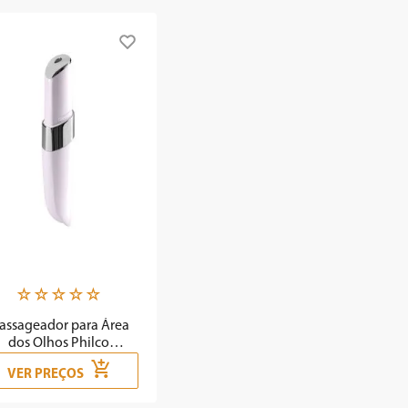
☆
☆
☆
☆
☆
assageador para Área
dos Olhos Philco
Eyemagic PTE03
VER PREÇOS