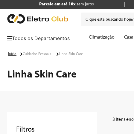
Parcele em até 10x
sem juros
O que está buscando hoje
Termos mais buscados
Climatização
Casa
1
º
tv
2
º
geladeira
Cuidados Pessoais
Linha Skin Care
3
º
air fryer
Linha Skin Care
4
º
microondas
5
º
panificadora
6
º
caixa som
7
º
liquidificador
3
8
º
cafeteira
Filtros