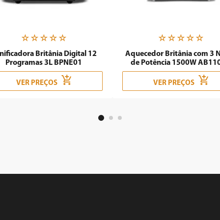
☆
☆
☆
☆
☆
☆
☆
☆
☆
☆
nificadora Britânia Digital 12
Aquecedor Britânia com 3 N
Programas 3L BPNE01
de Potência 1500W AB11
VER PREÇOS
VER PREÇOS