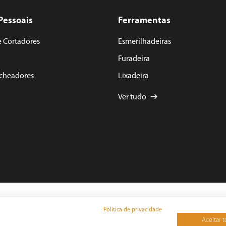
Pessoais
Ferramentas
e Cortadores
Esmerilhadeiras
Furadeira
acheadores
Lixadeira
Ver tudo
yright 2025 BRITÂNIA ECOM S.A. - Todos Direitos Reservados.
na Francisca, N° 11.850 - Pirabeiraba - CEP: 89239-270 Joinville – SC - CNPJ: 59.971.342/
Política de privacidade
Aceitar 