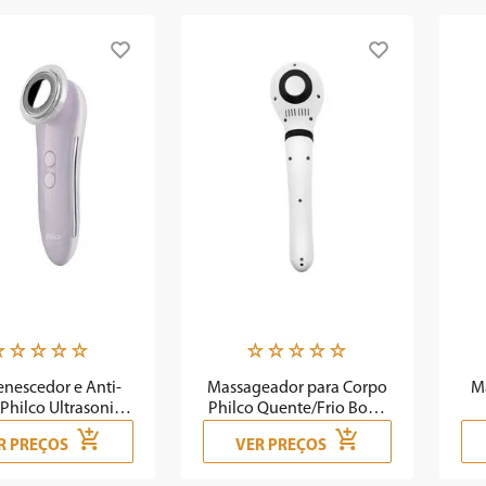
☆
☆
☆
☆
☆
☆
☆
☆
☆
☆
enescedor e Anti-
Massageador para Corpo
M
Philco Ultrasonic
Philco Quente/Frio Body
Beauty PTE02 Led
PMGR01
R PREÇOS
VER PREÇOS