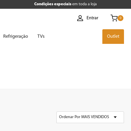
Condições especiais
em toda a loja
Entrar
0
Refrigeração
TVs
Outlet
Ordenar Por
MAIS VENDIDOS