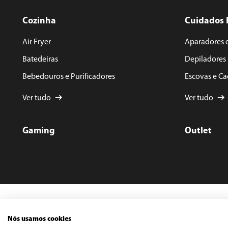
Cozinha
Cuidados 
Air Fryer
Aparadores 
Batedeiras
Depiladores
Bebedouros e Purificadores
Escovas e C
Ver tudo
Ver tudo
Gaming
Outlet
©️ Cop
Rua Do
Nós usamos cookies