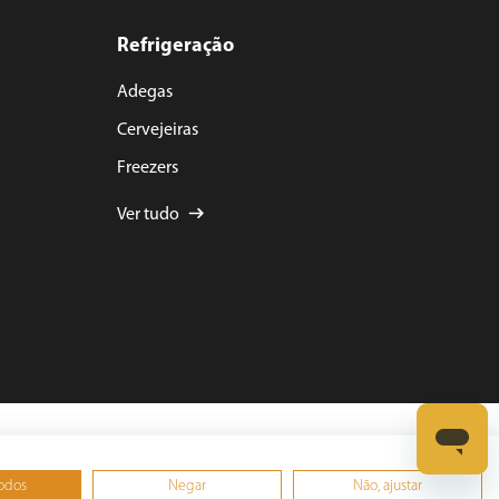
Refrigeração
Adegas
Cervejeiras
Freezers
Ver tudo
0001-15
todos
Negar
Não, ajustar