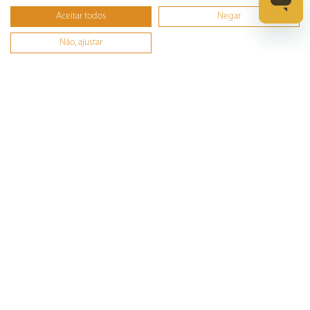
Furadeira
Aceitar todos
Negar
Lixadeira
Martelete
Não, ajustar
Parafusadeira
Politriz
Serra
Soprador Térmico
Trena
Ver tudo
Refrigeração
©️ Copyright 2023 BRITÂNIA ELETRODOMÉSTICOS S.A. - Todos Direitos Reservados.
Rua Dona Francisca, N° 12.340 - Pirabeiraba - CEP: 89239-270 Joinville – SC - CNPJ:
07.019.308/0014-42