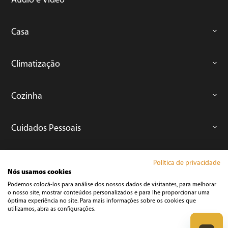
Áudio e Vídeo
Casa
Climatização
Cozinha
Cuidados Pessoais
Informática
Política de privacidade
Nós usamos cookies
Podemos colocá-los para análise dos nossos dados de visitantes, para melhorar
Ferramentas
o nosso site, mostrar conteúdos personalizados e para lhe proporcionar uma
óptima experiência no site. Para mais informações sobre os cookies que
utilizamos, abra as configurações.
Esmerilhadeira