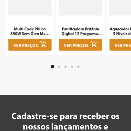
m
Multi Cook Philco
Panificadora Britânia
Aquecedor B
850W Sem Óleo Maxx
Digital 12 Programas
3 Níveis d
Clean
3L BPNE01
1500W 
VER PREÇOS
VER PREÇOS
VER PR
Cadastre-se para receber os
nossos lançamentos e