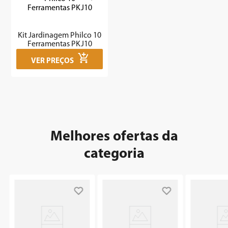
7
º
caixa som
8
º
liquidificador
Kit Jardinagem Philco 10
9
º
forno
Ferramentas PKJ10
VER PREÇOS
10
º
ventilador
Melhores ofertas da
categoria