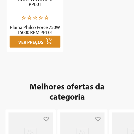
7
º
cafeteira
8
º
panificadora
☆
☆
☆
☆
☆
9
º
forno
Plaina Philco Force 750W
15000 RPM PPL01
10
º
ventilador
VER PREÇOS
Melhores ofertas da
categoria