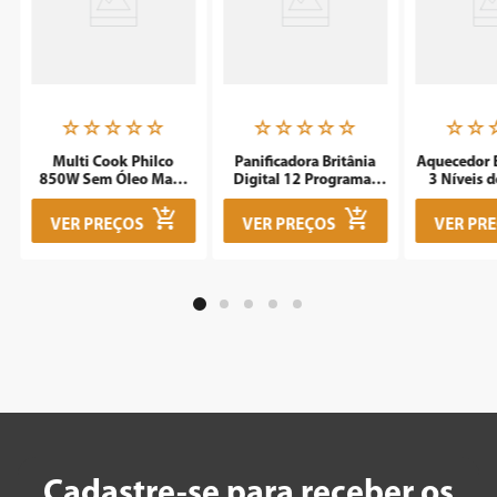
☆
☆
☆
☆
☆
☆
☆
☆
☆
☆
☆
☆
m
Multi Cook Philco
Panificadora Britânia
Aquecedor B
850W Sem Óleo Maxx
Digital 12 Programas
3 Níveis d
Clean
3L BPNE01
1500W 
VER PREÇOS
VER PREÇOS
VER PR
Cadastre-se para receber os