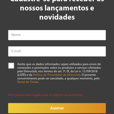
nossos lançamentos e
novidades
Aceito que os dados informados sejam utilizados para envio de
conteúdos e promoções sobre os produtos e serviços ofertados
pela Eletroclub, nos termos do art. 7º, IX, da Lei n. 13.709/2018
(LGPD) e da
Política de Privacidade da Eletroclub
. O presente
consentimento pode ser cancelado, a qualquer momento, pelo
Portal do Titular
.
Você precisa estar logado para se registrar na newsletter
Assinar