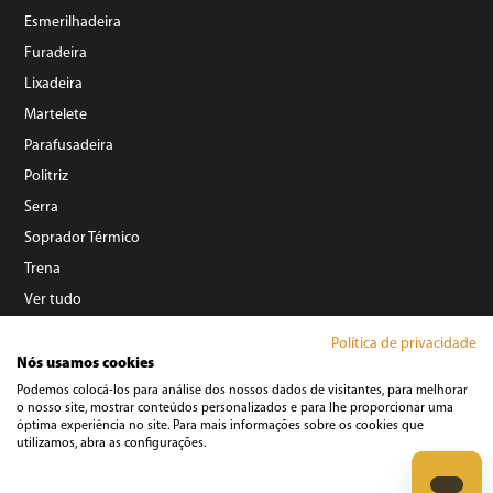
Esmerilhadeira
Furadeira
Lixadeira
Martelete
Parafusadeira
Politriz
Serra
Soprador Térmico
Trena
Ver tudo
Política de privacidade
Refrigeração
Nós usamos cookies
Podemos colocá-los para análise dos nossos dados de visitantes, para melhorar
o nosso site, mostrar conteúdos personalizados e para lhe proporcionar uma
óptima experiência no site. Para mais informações sobre os cookies que
utilizamos, abra as configurações.
©️ Copyright 2023 BRITÂNIA ELETRODOMÉSTICOS S.A. - Todos Direitos Reservados.
Rua Dona Francisca, N° 12.340 - Pirabeiraba - CEP: 89239-270 Joinville – SC - CNPJ: