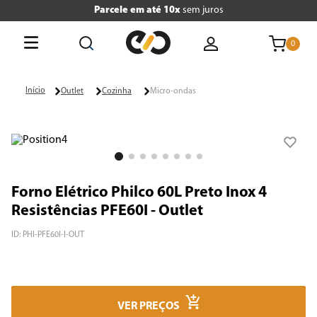
Parcele em até 10x
sem juros
0
O que está buscando hoje?
Outlet
Cozinha
Micro-ondas
Termos mais buscados
1
º
tv
2
º
geladeira
Forno Elétrico Philco 60L Preto Inox 4
3
º
air fryer
Resistências PFE60I - Outlet
4
º
microondas
ID
:
PHI-PFE60I-I-OUT
5
º
liquidificador
6
º
caixa som
VER PREÇOS