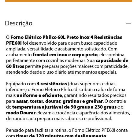
7
º
cafeteira
8
º
panificadora
Descrição
9
º
forno
O 
Forno Elétrico Philco 60L Preto Inox 4 Resistências 
10
º
ventilador
PFE60I
 foi desenvolvido para quem busca capacidade 
ampliada, versatilidade e acabamento sofisticado. Com 
acabamento 
frontal em inox e corpo preto
, ele combina 
perfeitamente com cozinhas modernas. Sua 
capacidade de 
60 litros
 permite preparar porções maiores com praticidade, 
atendendo desde o uso diário até momentos especiais.
Equipado com
 4 resistências
 (duas superiores e duas 
inferiores) o Forno Elétrico Philco distribui o calor de forma 
mais 
uniforme e eficiente
, garantindo resultados precisos 
para 
assar, tostar, dourar, gratinar e grelhar
. O controle 
de 
temperatura ajustável de 90 graus a 230 graus
 e o 
modo Dourar
 elevam a crocância e aparência dos alimentos, 
deixando cada preparo mais saboroso e profissional.
Pensado para facilitar a rotina, o Forno Elétrico PFE60I conta 
com 
timer de 120 minutos com desligamento 