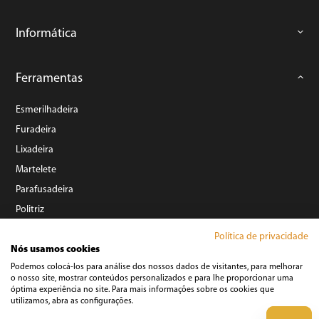
Informática
Ferramentas
Esmerilhadeira
Furadeira
Lixadeira
Martelete
Parafusadeira
Politriz
Serra
Política de privacidade
Soprador Térmico
Nós usamos cookies
Podemos colocá-los para análise dos nossos dados de visitantes, para melhorar
Trena
o nosso site, mostrar conteúdos personalizados e para lhe proporcionar uma
Ver tudo
óptima experiência no site. Para mais informações sobre os cookies que
utilizamos, abra as configurações.