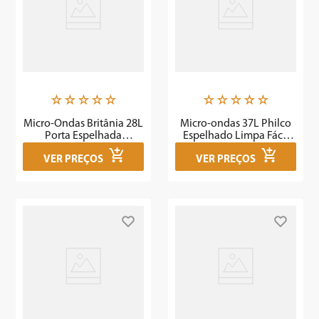
☆
☆
☆
☆
☆
☆
☆
☆
☆
☆
Micro-Ondas Britânia 28L
Micro-ondas 37L Philco
Porta Espelhada
Espelhado Limpa Fácil
BMO28IEB - Outlet
1400W PMO37EB - Outlet
VER PREÇOS
VER PREÇOS