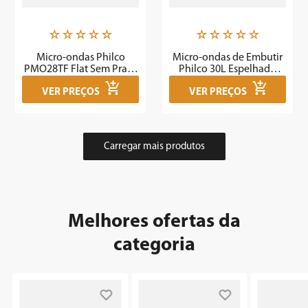
☆
☆
☆
☆
☆
☆
☆
☆
☆
☆
Micro-ondas Philco
Micro-ondas de Embutir
PMO28TF Flat Sem Prato
Philco 30L Espelhado
Giratório 28L 1400W -
PME31BM - Outlet
VER PREÇOS
VER PREÇOS
Outlet
Melhores ofertas da
categoria