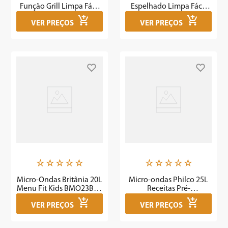
Função Grill Limpa Fácil
Espelhado Limpa Fácil
1400W PMO37IG - Outlet
PMO28E - Outlet
VER PREÇOS
VER PREÇOS
☆
☆
☆
☆
☆
☆
☆
☆
☆
☆
Micro-Ondas Britânia 20L
Micro-ondas Philco 25L
Menu Fit Kids BMO23BB -
Receitas Pré-
Outlet
programadas PM26 -
VER PREÇOS
VER PREÇOS
Outlet