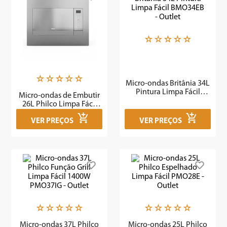
7
º
caixa som
8
º
liquidificador
☆
☆
☆
☆
☆
9
º
forno
10
º
ventilador
☆
☆
☆
☆
☆
Micro-ondas Britânia 34L
Pintura Limpa Fácil
Micro-ondas de Embutir
BMO34EB - Outlet
26L Philco Limpa Fácil
1400W PMB26IEB - Outlet
VER PREÇOS
VER PREÇOS
☆
☆
☆
☆
☆
☆
☆
☆
☆
☆
Micro-ondas 37L Philco
Micro-ondas 25L Philco