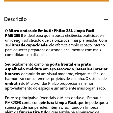
7
º
liquidificador
8
º
cafeteira
Descrição
9
º
forno
O 
Micro-ondas de Embutir Philco 28L Limpa Fácil 
10
º
ventilador
PMB28EB
 é ideal para quem busca eficiência, praticidade e 
um design sofisticado que valoriza cozinhas planejadas. Com 
28 litros de capacidade
, ele oferece amplo espaço interno 
para aquecer, preparar e descongelar alimentos com mais 
comodidade no dia a dia.
Seu acabamento combina 
porta frontal em prata 
espelhado
, 
moldura em aço escovado
,
 laterais e interior 
brancos
, garantindo um visual moderno, elegante e fácil de 
harmonizar com diferentes projetos de cozinha. O sistema de 
embutir 
do Micro-ondas Philco proporciona melhor 
aproveitamento do espaço e um ambiente mais organizado.
Entre os principais diferenciais, o Micro-ondas de Embutir 
PMB28EB conta com 
pintura Limpa Fácil
, que impede que a 
sujeira grude nas paredes internas, facilitando a limpeza, 
além da 
função Tira Odor
, que auxilia na eliminação de 