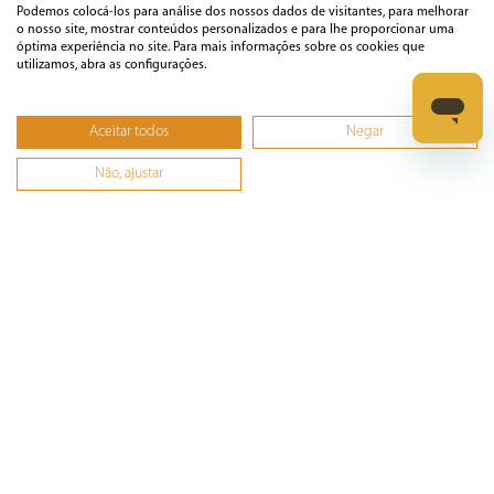
Podemos colocá-los para análise dos nossos dados de visitantes, para melhorar
Cuidados Pessoais
o nosso site, mostrar conteúdos personalizados e para lhe proporcionar uma
óptima experiência no site. Para mais informações sobre os cookies que
utilizamos, abra as configurações.
Informática
Aceitar todos
Negar
Ferramentas
Não, ajustar
Esmerilhadeira
Furadeira
Lixadeira
Martelete
Parafusadeira
Politriz
Serra
Soprador Térmico
Trena
Ver tudo