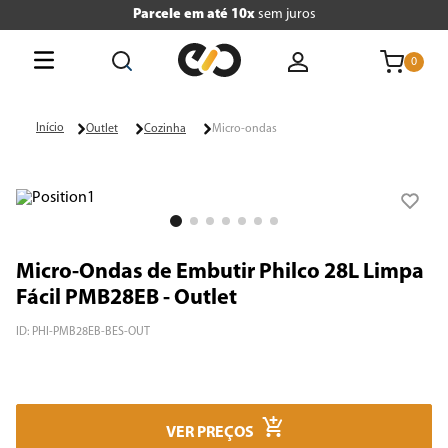
Parcele em até 10x
sem juros
0
O que está buscando hoje?
Outlet
Cozinha
Micro-ondas
Termos mais buscados
1
º
tv
2
º
geladeira
Micro-Ondas de Embutir Philco 28L Limpa
3
º
air fryer
Fácil PMB28EB - Outlet
4
º
microondas
ID
:
PHI-PMB28EB-BES-OUT
5
º
panificadora
6
º
caixa som
VER PREÇOS