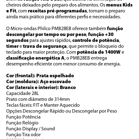
cheiros deixados pelo preparo dos alimentos. Os 
menus Kids 
e Fit
, com 
receitas pré-programadas
, tornam o preparo 
ainda mais prático para diferentes perfis e necessidades.
O Micro-ondas Philco PMB28EB oferece também 
função 
descongelar por tempo ou por peso
, 
função +30 
segundos 
para ajustes rápidos, 
controle de potência
, 
timer 
e 
trava de segurança
, que permite o bloqueio do 
teclado para maior proteção. Com 
potência de 1400W 
e 
classificação energética A
, o PMB28EB entrega 
desempenho eficiente com menor consumo de energia.
Cor (frontal): Prata espelhado
Cor (moldura): Aço escovado
Cor (laterais e interior): Branco
Capacidade 28L
Prato com diâmetro de 314mm
Teclas fáceis: FIT e Manter Aquecido
Opções Descongelar Rápido ou Descongelar por Peso
Função Potência
Função Relógio
Função Display / Sound
Função Tira odor