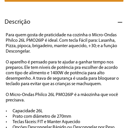
7
º
liquidificador
8
º
cafeteira
Descrição
9
º
forno
Para quem gosta de praticidade na cozinha o Micro-Ondas 
10
º
ventilador
Philco 26L PMO26IP é ideal. Com tecla Fácil para: Lasanha, 
Pizza, pipoca, brigadeiro, manter aquecido, +30; e a função 
Descongelar. 

O aparelho é pensado para te ajudar a ganhar tempo nos 
preparos. Ele tem níveis de potência pra escolher de acordo 
com tipo de alimento e 1400W de potência para alto 
desempenho. A trava de segurança é usada para bloquear o 
teclado para evitar que as crianças se machuquem. 

O Micro-Ondas Philco 26L PMO26IP é a mãozinha que você 
precisava.

•	Capacidade 26L

•	Prato com diâmetro de 270mm

•	Teclas fáceis: FIT e Manter Aquecido

•	Opções Descongelar Rápido ou Descongelar por Peso
