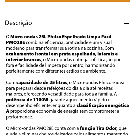
7
º
cafeteira
8
º
panificadora
Descrição
9
º
forno
O 
Micro-ondas 25L Philco Espelhado Limpa Fácil 
10
º
ventilador
PMO28E
 combina eficiência, praticidade e um visual 
moderno para transformar sua rotina na cozinha. Com 
acabamento frontal em prata espelhado, laterais e 
interior brancos
, o Micro-ondas entrega sofisticação por 
fora e facilidade de limpeza por dentro, harmonizando 
perfeitamente com diferentes estilos de ambiente.
Com 
capacidade de 25 litros
, o Micro-ondas Philco é ideal 
para preparar desde refeições do dia a dia até receitas 
maiores, oferecendo versatilidade para toda a família. A 
potência de 1100W
 garante aquecimento rápido e 
desempenho eficiente, enquanto a 
classificação energética 
A
 proporciona economia de energia sem comprometer a 
performance.
O Micro-ondas PMO28E conta com a 
função Tira Odor,
 que 
ajuda a eliminar cheiros deixados pelos alimentos, mantendo 