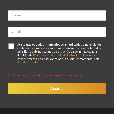
Aceito que os dados informados sejam utilizados para envio de
conteúdos e promoções sobre os produtos e serviços ofertados
pela Eletroclub, nos termos do art. 7º, IX, da Lei n. 13.709/2018
(LGPD) e da
Política de Privacidade da Eletroclub
. O presente
consentimento pode ser cancelado, a qualquer momento, pelo
Portal do Titular
.
Você precisa estar logado para se registrar na newsletter
Assinar