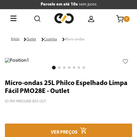
Parcele em até 10x
sem juros
0
O que está buscando hoje?
Outlet
Cozinha
Micro-ondas
Termos mais buscados
1
º
tv
2
º
geladeira
Micro-ondas 25L Philco Espelhado Limpa
3
º
air fryer
Fácil PMO28E - Outlet
4
º
microondas
ID
:
PHI-PMO30EB-BES-OUT
5
º
liquidificador
6
º
caixa som
VER PREÇOS