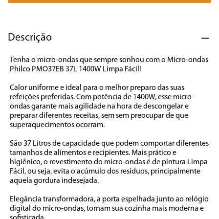
7
º
caixa som
8
º
liquidificador
Descrição
9
º
forno
Tenha o micro-ondas que sempre sonhou com o Micro-ondas 
10
º
ventilador
Philco PMO37EB 37L 1400W Limpa Fácil!

Calor uniforme e ideal para o melhor preparo das suas 
refeições preferidas. Com potência de 1400W, esse micro-
ondas garante mais agilidade na hora de descongelar e 
preparar diferentes receitas, sem sem preocupar de que 
superaquecimentos ocorram.

São 37 Litros de capacidade que podem comportar diferentes 
tamanhos de alimentos e recipientes. Mais prático e 
higiênico, o revestimento do micro-ondas é de pintura Limpa 
Fácil, ou seja, evita o acúmulo dos resíduos, principalmente 
aquela gordura indesejada. 

Elegância transformadora, a porta espelhada junto ao relógio 
digital do micro-ondas, tornam sua cozinha mais moderna e 
sofisticada.
