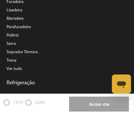
Furadeira
Lixadeira
Martelete
Parafusadeira
Politriz
Serra
Soprador Térmico
Trena
Ver tudo
Refrigeração
127V
220V
Avise-me
©️ Copyright 2023 BRITÂNIA ELETRODOMÉSTICOS S.A. - Todos Direitos Reservados.
Rua Dona Francisca, N° 12.340 - Pirabeiraba - CEP: 89239-270 Joinville – SC - CNPJ:
07.019.308/0014-42