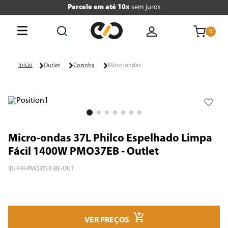
Parcele em até 10x
sem juros
0
O que está buscando hoje?
Outlet
Cozinha
Micro-ondas
Termos mais buscados
1
º
tv
2
º
air fryer
Micro-ondas 37L Philco Espelhado Limpa
3
º
geladeira
Fácil 1400W PMO37EB - Outlet
4
º
microondas
ID
:
PHI-PMO37EB-BE-OUT
5
º
panificadora
6
º
cafeteira
VER PREÇOS