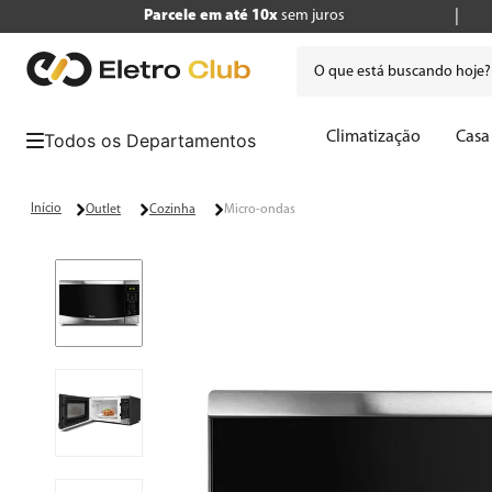
Parcele em até 10x
sem juros
O que está buscando hoje
Termos mais buscados
Climatização
Casa
1
º
tv
2
º
geladeira
Outlet
Cozinha
Micro-ondas
3
º
air fryer
4
º
microondas
5
º
liquidificador
6
º
caixa som
7
º
cafeteira
8
º
panificadora