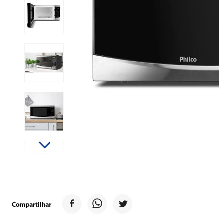
9
º
forno
10
º
ventilador
Compartilhar