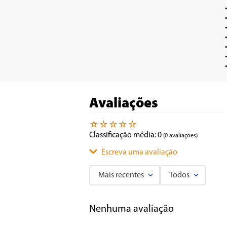
•	Função Potên
•	Função Reló
•	Função Display / S
•	Função Tira o
•	1400W de potên
•	Classe "A" em eficiência ene
Avaliações
☆
☆
☆
☆
☆
Classificação média: 0
(0 avaliações)
Escreva uma avaliação
Mais recentes
Todos
Adicionar avaliação
Nenhuma avaliação
Título