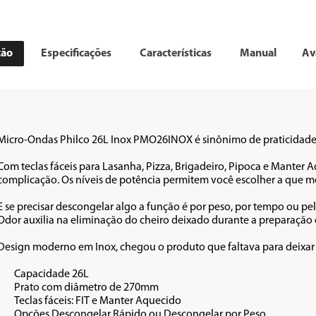
ção
Especificações
Características
Manual
Av
Micro-Ondas Philco 26L Inox PMO26INOX é sinônimo de praticidade n
Com teclas fáceis para Lasanha, Pizza, Brigadeiro, Pipoca e Manter Aq
complicação. Os níveis de potência permitem você escolher a que melh
E se precisar descongelar algo a função é por peso, por tempo ou pel
Odor auxilia na eliminação do cheiro deixado durante a preparação d
Design moderno em Inox, chegou o produto que faltava para deixar
26L

270mm

quecido

r por Peso
