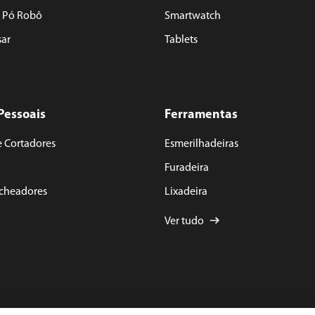
e Pó Robô
Smartwatch
sar
Tablets
Pessoais
Ferramentas
e Cortadores
Esmerilhadeiras
Furadeira
acheadores
Lixadeira
Ver tudo