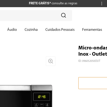
FRETE GRÁTIS*
consulte as regras
?
Áudio
Cozinha
Cuidados Pessoais
Ferramentas
Micro-ondas
Inox - Outlet
ID
:
096052050OUT