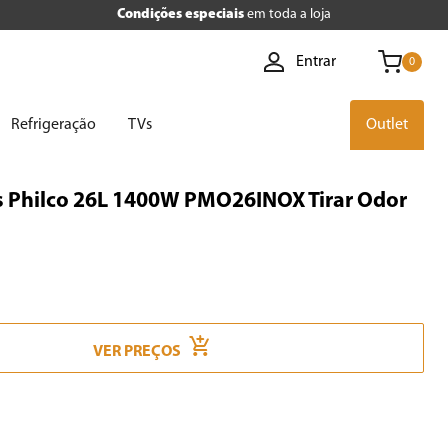
Condições especiais
em toda a loja
Entrar
0
Refrigeração
TVs
Outlet
 Philco 26L 1400W PMO26INOX Tirar Odor
VER PREÇOS