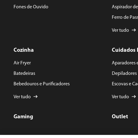
Fones de Ouvido
Aspirador d
Ferro de Pas
Ver tudo
Cozinha
Cuidados 
Air Fryer
Aparadores 
Batedeiras
Depiladores
Bebedouros e Purificadores
Escovas e C
Ver tudo
Ver tudo
Gaming
Outlet