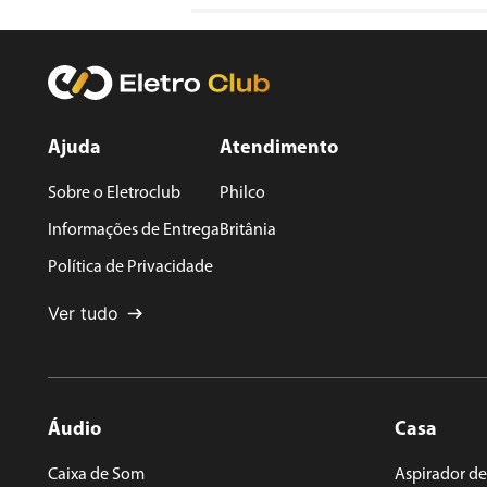
Avalie o produto de 1 a 5 estrelas
★
★
★
★
★
Seu nome
Ajuda
Atendimento
Sobre o Eletroclub
Philco
Endereço de email
Informações de Entrega
Britânia
Política de Privacidade
Escreva uma avaliação
Ver tudo
Áudio
Casa
ENVIAR AVALIAÇÃO
Caixa de Som
Aspirador de