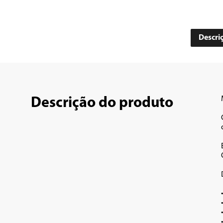
Descri
Descrição do produto
•	Capacidade 
•	Prato com diâmetro de 
•	Teclas fáceis: FIT e Manter A
•	Opções Descongelar Rápido ou Descongela