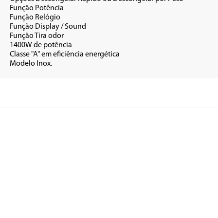
cia

gio

ound

dor

cia

rgética

•	Modelo Inox.