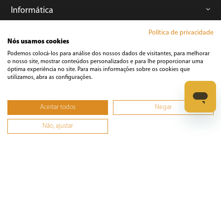
Informática
Política de privacidade
Ferramentas
Nós usamos cookies
Podemos colocá-los para análise dos nossos dados de visitantes, para melhorar
o nosso site, mostrar conteúdos personalizados e para lhe proporcionar uma
Esmerilhadeira
óptima experiência no site. Para mais informações sobre os cookies que
Furadeira
utilizamos, abra as configurações.
Lixadeira
Martelete
Aceitar todos
Negar
Parafusadeira
Não, ajustar
Politriz
Serra
Soprador Térmico
Trena
Ver tudo
Refrigeração