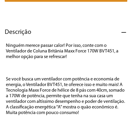
7
º
caixa som
8
º
liquidificador
9
º
forno
Descrição
10
º
ventilador
Ninguém merece passar calor! Por isso, conte com o 
Ventilador de Coluna Britânia Maxx Force 170W BVT451, a 
melhor opção para se refrescar!

Se você busca um ventilador com potência e economia de 
energia, o Ventilador BVT451, te oferece isso e muito mais! A 
Tecnologia Maxx Force de hélice de 8 pás com 40cm, somado 
a 170W de potência, permite que tenha na sua casa um 
ventilador com altíssimo desempenho e poder de ventilação. 
A classificação energética “A” mostra o quão econômico é. 
Muita potência com pouco consumo! 
